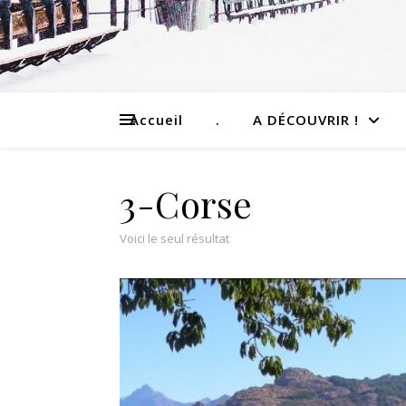
Accueil
.
A DÉCOUVRIR !
3-Corse
Voici le seul résultat