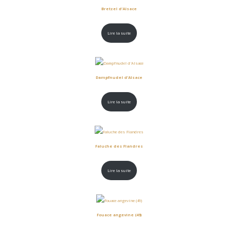
Bretzel d’Alsace
Lire la suite
Dampfnudel d’Alsace
Lire la suite
Faluche des Flandres
Lire la suite
Fouace angevine (49)