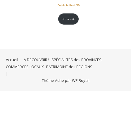
Pujols le Haut (33)
Lire la suite
Accueil
.
A DÉCOUVRIR !
SPÉCIALITÉS des PROVINCES
COMMERCES LOCAUX
PATRIMOINE des RÉGIONS
Thème Ashe par
WP Royal
.