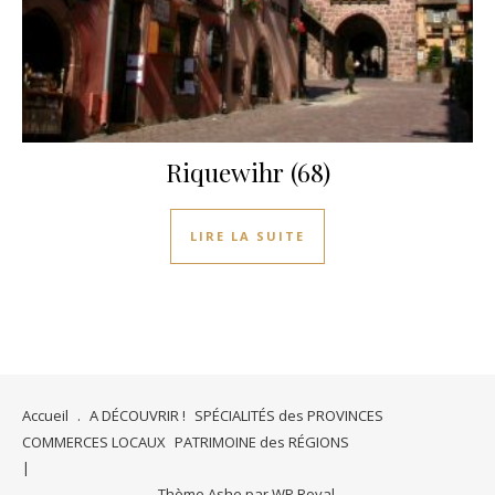
Riquewihr (68)
LIRE LA SUITE
Accueil
.
A DÉCOUVRIR !
SPÉCIALITÉS des PROVINCES
COMMERCES LOCAUX
PATRIMOINE des RÉGIONS
Thème Ashe par
WP Royal
.